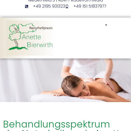
Niedernfeld 3 | 42477 Radevormwald
+49 2195 931323
+49 151 51837977
Behandlungsspektrum